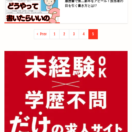
履歴書で第二新卒をアピール！担当者の
目を引く書き方とは!?
Prev
1
2
3
4
5