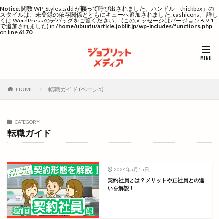
Notice
: 関数 WP_Styles::add が
誤って
呼び出されました。ハンドル「thickbox」の
スタイルは、未登録の依存関係とともにキューへ追加されました: dashicons。 詳し
くは
WordPress のデバッグ
をご覧ください。 (このメッセージはバージョン 6.9.1
で追加されました) in
/home/ubuntu/article.joblit.jp/wp-includes/functions.php
on line
6170
HOME
転職ガイド (ページ5)
CATEGORY
転職ガイド
2024年5月15日
契約社員とは？メリットや正社員との違
いを解説！