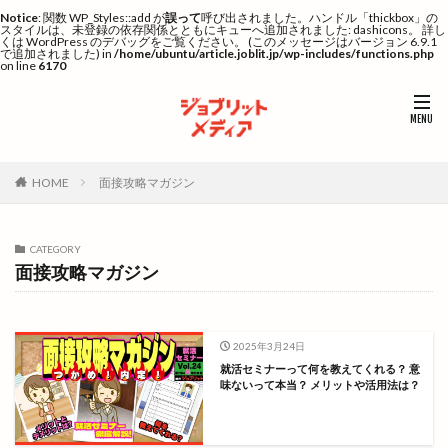
Notice
: 関数 WP_Styles::add が
誤って
呼び出されました。ハンドル「thickbox」の
スタイルは、未登録の依存関係とともにキューへ追加されました: dashicons。 詳し
くは
WordPress のデバッグ
をご覧ください。 (このメッセージはバージョン 6.9.1
で追加されました) in
/home/ubuntu/article.joblit.jp/wp-includes/functions.php
on line
6170
HOME
面接攻略マガジン
CATEGORY
面接攻略マガジン
2025年3月24日
就活セミナーって何を教えてくれる？ 意
味ないって本当？ メリットや活用法は？