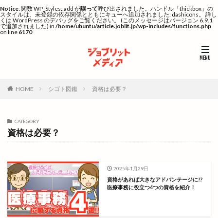
Notice
: 関数 WP_Styles::add が
誤って
呼び出されました。ハンドル「thickbox」の
スタイルは、未登録の依存関係とともにキューへ追加されました: dashicons。 詳し
くは
WordPress のデバッグ
をご覧ください。 (このメッセージはバージョン 6.9.1
で追加されました) in
/home/ubuntu/article.joblit.jp/wp-includes/functions.php
on line
6170
HOME
シゴト図鑑
資格は必要？
CATEGORY
資格は必要？
2025年1月29日
資格があれば大きなアドバンテージに!?
医療事務に役立つ4つの資格を紹介！