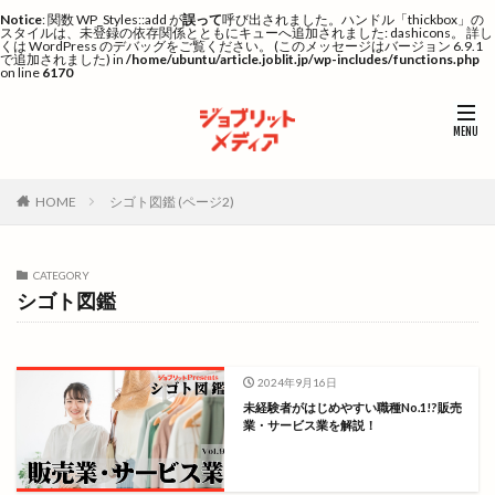
Notice
: 関数 WP_Styles::add が
誤って
呼び出されました。ハンドル「thickbox」の
スタイルは、未登録の依存関係とともにキューへ追加されました: dashicons。 詳し
くは
WordPress のデバッグ
をご覧ください。 (このメッセージはバージョン 6.9.1
で追加されました) in
/home/ubuntu/article.joblit.jp/wp-includes/functions.php
on line
6170
HOME
シゴト図鑑 (ページ2)
CATEGORY
シゴト図鑑
2024年9月16日
未経験者がはじめやすい職種No.1!?販売
業・サービス業を解説！