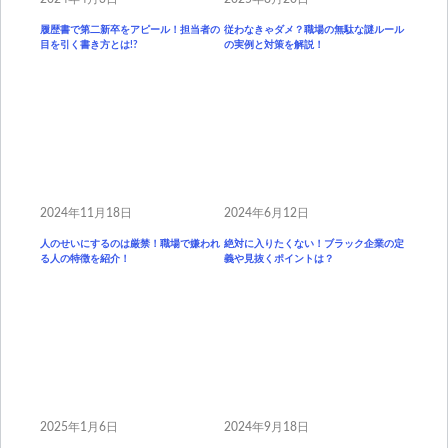
履歴書で第二新卒をアピール！担当者の
従わなきゃダメ？職場の無駄な謎ルール
目を引く書き方とは!?
の実例と対策を解説！
2024年11月18日
2024年6月12日
人のせいにするのは厳禁！職場で嫌われ
絶対に入りたくない！ブラック企業の定
る人の特徴を紹介！
義や見抜くポイントは？
2025年1月6日
2024年9月18日