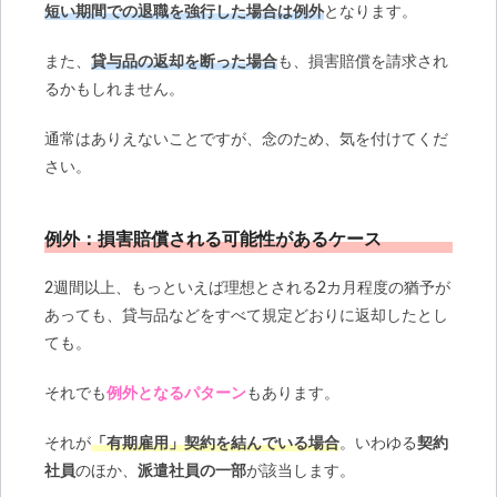
短い期間での退職を強行した場合は例外
となります。
また、
貸与品の返却を断った場合
も、損害賠償を請求され
るかもしれません。
通常はありえないことですが、念のため、気を付けてくだ
さい。
例外：損害賠償される可能性があるケース
2週間以上、もっといえば理想とされる2カ月程度の猶予が
あっても、貸与品などをすべて規定どおりに返却したとし
ても。
それでも
例外となるパターン
もあります。
それが
「有期雇用」契約を結んでいる場合
。いわゆる
契約
社員
のほか、
派遣社員の一部
が該当します。