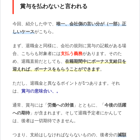
賞与を払わないと言われる
今回、紹介した中で、
唯一、会社側の言い分が（一部）正
しいケース
がこちら。
まず、退職金と同様に、会社の規則に賞与の記載がある場
合、こちらも対象者には
支払う義務
があります。そのた
め、退職直前だとしても、
在籍期間中にボーナス支給日を
迎えれば、ボーナスをもらうことができます
。
ただし、退職金と異なるポイントが1つあります。それ
は、
賞与の意味合い、。
通常、賞与には「
労働への対価
」とともに、「
今後の活躍
への期待
」が含まれます。そして退職予定者にかんして
は、後者は一切期待できません。
つまり、支給はしなければならないものの、後者分の
減額