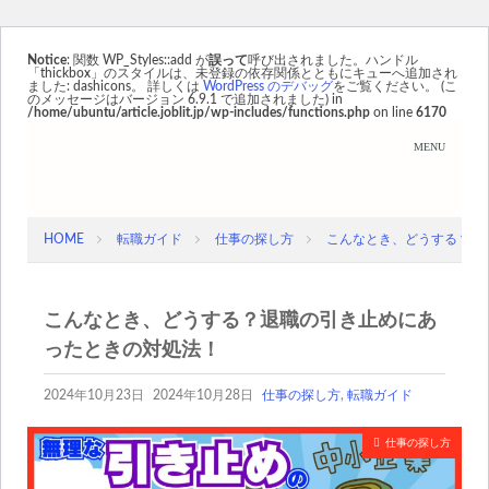
Notice
: 関数 WP_Styles::add が
誤って
呼び出されました。ハンドル
「thickbox」のスタイルは、未登録の依存関係とともにキューへ追加され
ました: dashicons。 詳しくは
WordPress のデバッグ
をご覧ください。 (こ
のメッセージはバージョン 6.9.1 で追加されました) in
/home/ubuntu/article.joblit.jp/wp-includes/functions.php
on line
6170
HOME
転職ガイド
仕事の探し方
こんなとき、どうする？退
こんなとき、どうする？退職の引き止めにあ
ったときの対処法！
2024年10月23日
2024年10月28日
仕事の探し方
,
転職ガイド
仕事の探し方