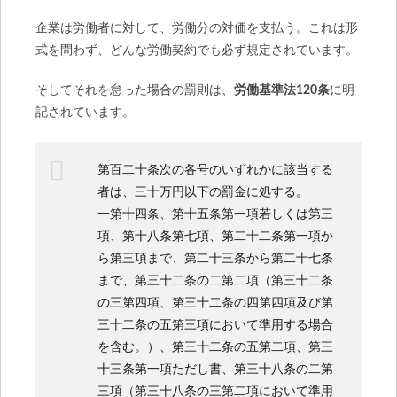
企業は労働者に対して、労働分の対価を支払う。これは形
式を問わず、どんな労働契約でも必ず規定されています。
そしてそれを怠った場合の罰則は、
労働基準法120条
に明
記されています。
第百二十条次の各号のいずれかに該当する
者は、三十万円以下の罰金に処する。
一第十四条、第十五条第一項若しくは第三
項、第十八条第七項、第二十二条第一項か
ら第三項まで、第二十三条から第二十七条
まで、第三十二条の二第二項（第三十二条
の三第四項、第三十二条の四第四項及び第
三十二条の五第三項において準用する場合
を含む。）、第三十二条の五第二項、第三
十三条第一項ただし書、第三十八条の二第
三項（第三十八条の三第二項において準用