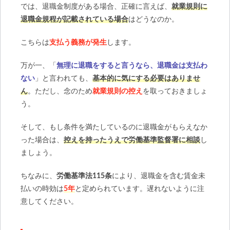
では、退職金制度がある場合、正確に言えば、
就業規則に
退職金規程が記載されている場合
はどうなのか。
こちらは
支払う義務が発生
します。
万が一、「
無理に退職をすると言うなら、退職金は支払わ
ない
」と言われても、
基本的に気にする必要はありませ
ん
。ただし、念のため
就業規則の控え
を取っておきましょ
う。
そして、もし条件を満たしているのに退職金がもらえなか
った場合は、
控えを持ったうえで労働基準監督署に相談
し
ましょう。
ちなみに、
労働基準法115条
により、退職金を含む賃金未
払いの時効は
5年
と定められています。遅れないように注
意してください。