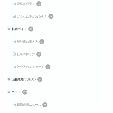
資格は必要？
12
どんな仕事があるの？
18
転職ガイド
45
履歴書の書き方
3
仕事の探し方
32
社会人のエチケット
10
面接攻略マガジン
24
コラム
137
転職市場ニュース
9