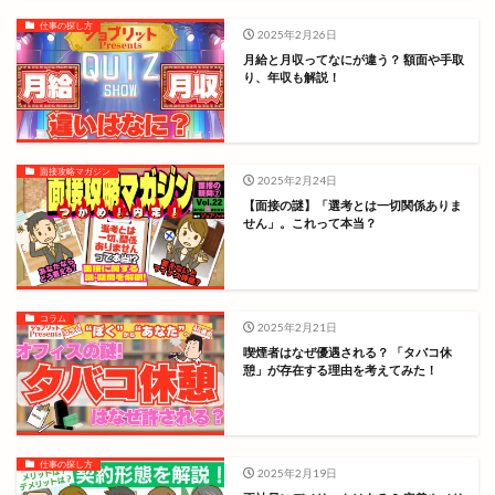
仕事の探し方
2025年2月26日
月給と月収ってなにが違う？ 額面や手取
り、年収も解説！
面接攻略マガジン
2025年2月24日
【面接の謎】「選考とは一切関係ありま
せん」。これって本当？
コラム
2025年2月21日
喫煙者はなぜ優遇される？ 「タバコ休
憩」が存在する理由を考えてみた！
仕事の探し方
2025年2月19日