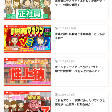
正社員にデメリットはある？ 定義やメリ
ット、特徴を解説！
面接攻略マガジン
2025年2月10日
永遠の謎!? 経験者と未経験者、どっちが
有利？
コラム
2025年2月7日
オールドメディアってなに？ “性上
納”や“枕営業”ってほんとにあるの？
社会人のエチケット
2025年2月5日
これもアウト！ 実際にあったパワハラと
認定された言葉・行動を紹介！