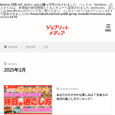
Notice
: 関数 WP_Styles::add が
誤って
呼び出されました。ハンドル「thickbox」の
スタイルは、未登録の依存関係とともにキューへ追加されました: dashicons。 詳し
くは
WordPress のデバッグ
をご覧ください。 (このメッセージはバージョン 6.9.1
で追加されました) in
/home/ubuntu/article.joblit.jp/wp-includes/functions.php
on line
6170
HOME
2025年
2月
MONTH
2025年2月
コラム
2025年2月28日
あなたのささやかな楽しみは？ 社会人の
休日の過ごし方ランキング！