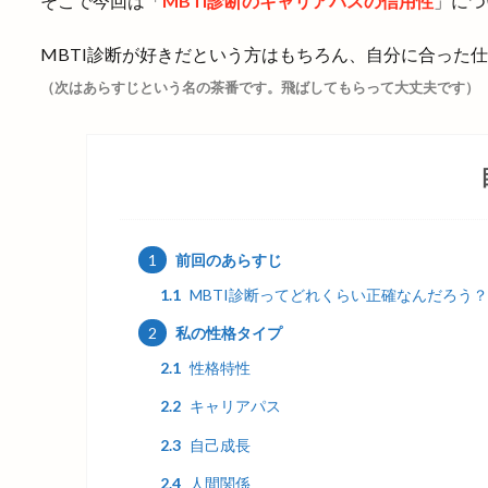
そこで今回は「
MBTI診断のキャリアパスの信用性
」につ
MBTI診断が好きだという方はもちろん、自分に合った
（次はあらすじという名の茶番です。飛ばしてもらって大丈夫です）
1
前回のあらすじ
1.1
MBTI診断ってどれくらい正確なんだろう？
2
私の性格タイプ
2.1
性格特性
2.2
キャリアパス
2.3
自己成長
2.4
人間関係