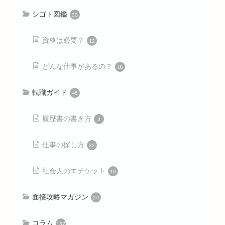
シゴト図鑑
30
資格は必要？
12
どんな仕事があるの？
18
転職ガイド
45
履歴書の書き方
3
仕事の探し方
32
社会人のエチケット
10
面接攻略マガジン
24
コラム
137