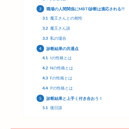
3
職場の人間関係にMBTI診断は適応される!?
3.1
魔王さんとの相性
3.2
魔王さん談
3.3
私の場合
4
診断結果の共通点
4.1
Iの性格とは
4.2
Nの性格とは
4.3
Fの性格とは
4.4
Pの性格とは
5
診断結果と上手く付き合おう！
5.1
後日談