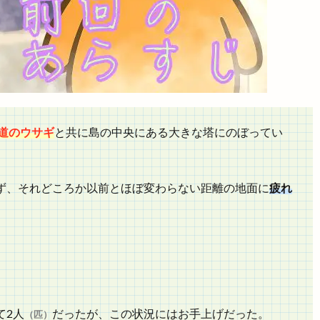
道のウサギ
と共に島の中央にある大きな塔にのぼってい
ず、それどころか以前とほぼ変わらない距離の地面に
疲れ
」
て2人
だったが、この状況にはお手上げだった。
（匹）