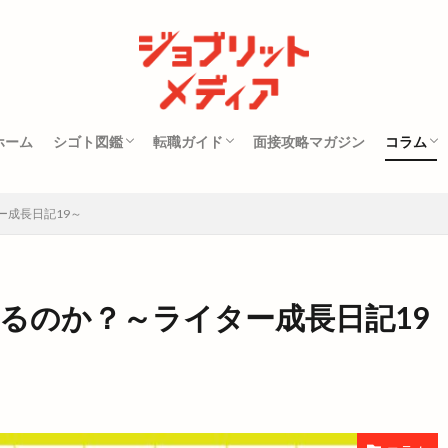
ホーム
シゴト図鑑
転職ガイド
面接攻略マガジン
コラム
どんな仕事があるの？
資格は必要？
仕事の探し方
履歴書の書き方
社会人のエチケット
転職市
ー成長日記19～
せるのか？～ライター成長日記19