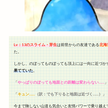
Lv：13のスライム・芽生
は前世からの友達である
北海
た。
しかし、のぼってものぼっても頂上には一向に近づか
果てていた
。
「
やっぱりのぼっても地面との距離は変わらない……
「
キュン……
（訳：でも下りると地面は近づく……）
」
今まで険しない山道も気合いと友情パワーで乗り越え