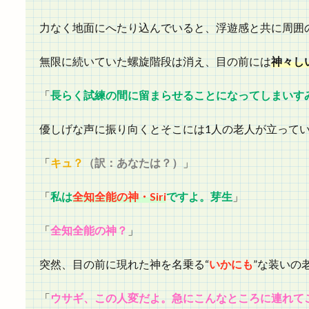
力なく地面にへたり込んでいると、浮遊感と共に周囲
無限に続いていた螺旋階段は消え、目の前には
神々し
「
長らく試練の間に留まらせることになってしまいす
優しげな声に振り向くとそこには1人の老人が立って
「
キュ？
（訳：あなたは？）
」
「
私は
全知全能の神・Siri
ですよ。芽生
」
「
全知全能の神？
」
突然、目の前に現れた神を名乗る“
いかにも
”な装いの
「
ウサギ、この人変だよ。急にこんなところに連れて