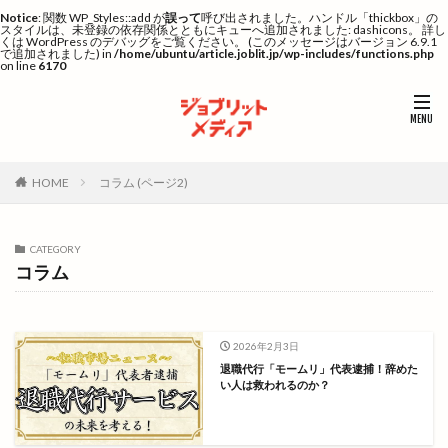
Notice
: 関数 WP_Styles::add が
誤って
呼び出されました。ハンドル「thickbox」の
スタイルは、未登録の依存関係とともにキューへ追加されました: dashicons。 詳し
くは
WordPress のデバッグ
をご覧ください。 (このメッセージはバージョン 6.9.1
で追加されました) in
/home/ubuntu/article.joblit.jp/wp-includes/functions.php
on line
6170
HOME
コラム (ページ2)
CATEGORY
コラム
2026年2月3日
退職代行「モームリ」代表逮捕！辞めた
い人は救われるのか？