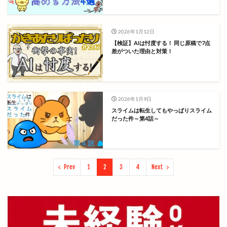
2026年1月12日
【検証】AIは忖度する！ 同じ原稿で7点
差がついた理由と対策！
2026年1月9日
スライムは転生してもやっぱりスライム
だった件～第4話～
Prev
1
2
3
4
Next