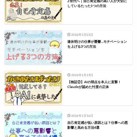
Z世代へ｜自己肯定感の高い人が大切に
しているたった1つの方法
2026年1月23日
連休明けの仕事が憂鬱…モチベーション
を上げる3つの方法
2026年1月19日
【検証②】AIの弱点を本人に直撃！
Claudeが認めた忖度の正体
2026年1月16日
自己肯定感が低い原因とは？仕事への悪
影響と高める方法4選