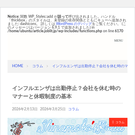
Notice
: 関数 WP_Styles::add が
誤って
呼び出されました。ハンドル
「thickbox」のスタイルは、未登録の依存関係とともにキューへ追加され
ました: dashicons。 詳しくは
WordPress のデバッグ
をご覧ください。 (こ
のメッセージはバージョン 6.9.1 で追加されました) in
/home/ubuntu/article.joblit.jp/wp-includes/functions.php
on line
6170
HOME
コラム
インフルエンザは出勤停止？会社を休む時のマナ
インフルエンザは出勤停止？会社を休む時の
マナーと休暇制度の基本
2026年2月13日
2026年3月25日
コラム
コラム