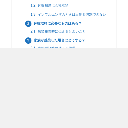
1.2
休暇制度は会社次第
1.3
インフルエンザのときは出勤を強制できない
2
休暇取得に必要なものはある？
2.1
感染報告時に伝えるとよいこと
3
家族が感染した場合はどうする？
3.1
家族感染時に使える休暇
3.2
自分もうつっているかもしれないとき
4
体調が悪い時は無理しないで休もう
4.1
後日談
インフルエンザ休暇は義務？