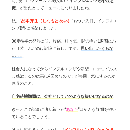
1月後半に今シーズン2度めの「
インフルエンザ感染注意
報
」が出たとしてニュースになりましたね。
私、“
品本 芽生（しなもと めい）
”もつい先日、インフルエ
ンザB型に感染しました。
38度後半の発熱に咳、腹痛、吐き気、関節痛と1週間にわ
たり苦しんだのは記憶に新しいです。
思い出したくもな
い……
。
社会人になってからインフルエンザや新型コロナウイルス
に感染するのは実に4回めなのですが毎回、気にするのが
休暇のこと。
自宅待機期間は、会社としてどのような扱いになるのか
。
きっとこの記事に辿り着いた“
あなた
”はそんな疑問を抱い
ていることでしょう。
それに応えるべく、今回は『
インフルエンザになった場