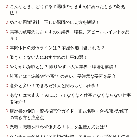
こんなとき、どうする？退職の引き止めにあったときの対処
法！
めざせ円満退社！正しい退職の伝え方を解説！
高卒の就職先におすすめの業界・職種、アピールポイントを紹
介！
年間休日の最低ラインは？ 有給休暇は含まれる？
働きたくない人におすすめの仕事10選！
やりがい搾取とは？ 陥りやすい人や業界・職場を解説！
社畜とは？定義や“バ畜”との違い、要注意な要素を紹介！
意外と多い！できるだけ人と関わらない仕事！
あなたは大丈夫？ AIによってなくなる仕事となくならない仕事
を紹介！
履歴書の免許・資格欄完全ガイド｜正式名称・合格/取得/修了
の書き方と注意点！
業種・職種を問わず使える！トヨタ生産方式とは!?
ベンチャー企業とは？規模や特徴、スタートアップ企業との違