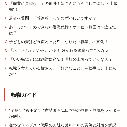
「職業に貴賤なし」の例外！皆さんにもめざしてほしい”上級
職”！
若者へ質問！「報連相」ってむずかしいですか？
あまりおすすめできない退職代行！サービス範囲は？違法性
は？
子どもの夢はどう変わった!? 「なりたい職業」の変化！
「おじさん」だからわかる！ 好かれる後輩ってこんな人！
「いい職場」には絶対に必要！理想の上司ってどんな人!?
転職を考えている皆さん。「好きなこと」を仕事にしません
か!?
転職ガイド
“了解”、“役不足”、“煮詰まる”…日本語の誤用・誤読をライター
が解説！
従わなきゃダメ？職場の無駄な謎ルールの実例と対策を解説！