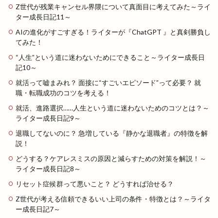
Z世代が残業キャンセル界隈について真面目に考えてみた～ライ
ター成長日記11～
AIの進化がすごすぎる！ライターが『ChatGPT 』と真剣勝負し
てみた！
“人生”という道に迷わないためにできること～ライター成長日
記10～
就活って嘘まみれ？ 面接に“すごいエピソード”って必要？ 就
職・転職成功のコツを考える！
就活、進路選択……人生という道に迷わないためのコツとは？～
ライター成長日記9～
退職してないのに？ 急増している『静かな退職者』の特徴を解
説！
どうする？ケアレスミスの原因と減らすための対策を解説！～
ライター成長日記8～
リセット症候群って悪いこと？ どうすれば治せる？
Z世代が考える信頼できるいい上司の条件・特徴とは？～ライタ
ー成長日記7～