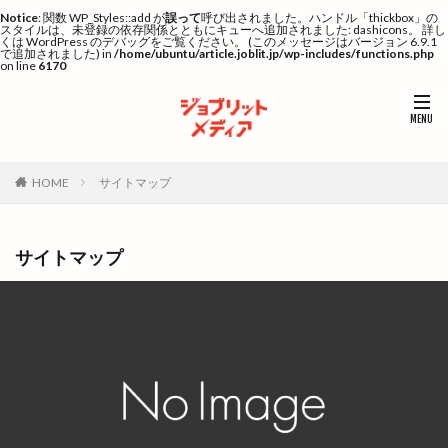
Notice
: 関数 WP_Styles::add が
誤って
呼び出されました。ハンドル「thickbox」の
スタイルは、未登録の依存関係とともにキューへ追加されました: dashicons。 詳し
くは
WordPress のデバッグ
をご覧ください。 (このメッセージはバージョン 6.9.1
で追加されました) in
/home/ubuntu/article.joblit.jp/wp-includes/functions.php
on line
6170
HOME
サイトマップ
サイトマップ