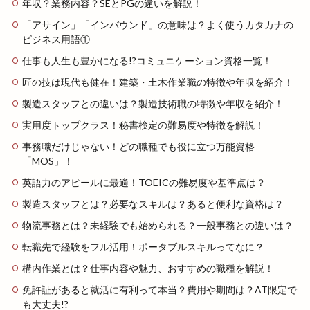
年収？業務内容？SEとPGの違いを解説！
「アサイン」「インバウンド」の意味は？よく使うカタカナの
ビジネス用語①
仕事も人生も豊かになる!?コミュニケーション資格一覧！
匠の技は現代も健在！建築・土木作業職の特徴や年収を紹介！
製造スタッフとの違いは？製造技術職の特徴や年収を紹介！
実用度トップクラス！秘書検定の難易度や特徴を解説！
事務職だけじゃない！どの職種でも役に立つ万能資格
「MOS」！
英語力のアピールに最適！TOEICの難易度や基準点は？
製造スタッフとは？必要なスキルは？あると便利な資格は？
物流事務とは？未経験でも始められる？一般事務との違いは？
転職先で経験をフル活用！ポータブルスキルってなに？
構内作業とは？仕事内容や魅力、おすすめの職種を解説！
免許証があると就活に有利って本当？費用や期間は？AT限定で
も大丈夫!?