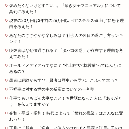
褒めたくないけどすごい…。『頂き女子マニュアル』について
真剣に考えた！
現在の30万円は3年前の26万円以下!?“ステルス値上げ”に怒る理
由を考えた！
あなたのささやかな楽しみは？ 社会人の休日の過ごし方ランキ
ング！
喫煙者はなぜ優遇される？ 「タバコ休憩」が存在する理由を考
えてみた！
オールドメディアってなに？ “性上納”や“枕営業”ってほんとに
あるの？
愚者は経験から学び、賢者は歴史から学ぶ。これって本当？
不祥事に対する世の中の反応についての一考察
仕事でもいちばん大事なこと！お世話になった人に「ありがと
う」を伝えてますか？
令和・平成・昭和！ 時代によって「憧れの職業」はこんなに変
わった！
正月に「新春」「迎春」と使うのはなぜ？ 語源と江戸っ子のユ