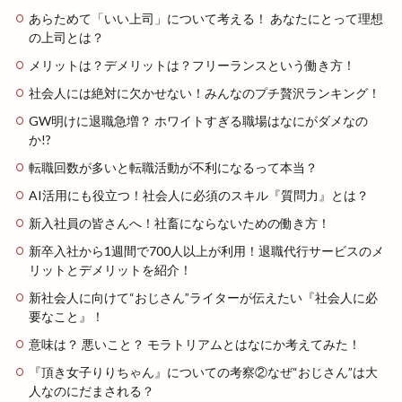
あらためて「いい上司」について考える！ あなたにとって理想
の上司とは？
メリットは？デメリットは？フリーランスという働き方！
社会人には絶対に欠かせない！みんなのプチ贅沢ランキング！
GW明けに退職急増？ ホワイトすぎる職場はなにがダメなの
か!?
転職回数が多いと転職活動が不利になるって本当？
AI活用にも役立つ！社会人に必須のスキル『質問力』とは？
新入社員の皆さんへ！社畜にならないための働き方！
新卒入社から1週間で700人以上が利用！退職代行サービスのメ
リットとデメリットを紹介！
新社会人に向けて“おじさん”ライターが伝えたい『社会人に必
要なこと』！
意味は？ 悪いこと？ モラトリアムとはなにか考えてみた！
『頂き女子りりちゃん』についての考察②なぜ“おじさん”は大
人なのにだまされる？