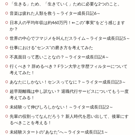
「生きる」ため、「生きていく」ために必要な2つのこと。
音楽は疲れた人類を救う～ライター成長日記6～
日本人の平均年収は約460万円！⇐この“事実”をどう感じます
か？
世界の中心でフマジメを叫んだスライム～ライター成長日記5～
仕事における“センス”の磨き方を考えてみた
不真面目って悪いことなの？～ライター成長日記4～
行くべき？ 辞めるべき？ Fラン大学と学歴フィルターについて
考えてみた！
あなたにしかない！センスってなに？～ライター成長日記3～
超早期離職は申し訳ない？ 退職代行サービスについてもう一度
考えてみる！
未経験って伸びしろしかない！～ライター成長日記2～
先輩の役割ってなんだろう？ 新人時代を思い出して、後輩にす
るべきことを考える！
未経験スタートの“あなた”へ～ライター成長日記1～