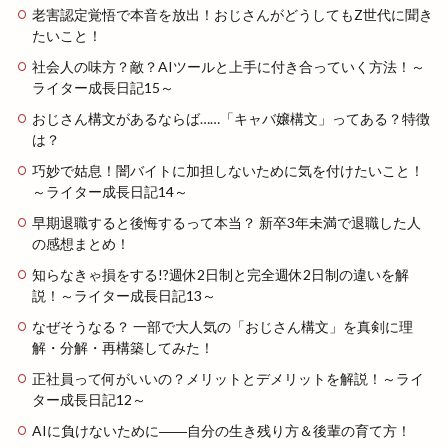
老害認定覚悟で本音を放出！おじさんがどうしてもZ世代に聞き
たいこと！
社会人の味方？敵？AIツールと上手に付き合っていく方法！～
ライター成長日記15～
おじさん構文があるならば……「キャバ嬢構文」ってある？特徴
は？
巧妙で姑息！闇バイトに加担しないために気を付けたいこと！
～ライター成長日記14～
早期退職すると後悔するって本当？ 新卒3年未満で退職した人
の感想まとめ！
知らなきゃ損をする!?週休2日制と完全週休2日制の違いを解
説！～ライター成長日記13～
なぜそうなる？ 一部で大人気の「おじさん構文」を真剣に理
解・分解・再構築してみた！
正社員って何がいいの？メリットとデメリットを解説！～ライ
ター成長日記12～
AIに負けないために――自分の生き残り方＆後輩の育て方！