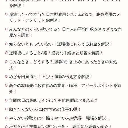
を解説！
崩壊したって本当？ 日本型雇用システムの1つ、終身雇用のメ
リット・デメリットを解説！
みんなどのくらい稼いでる？ 日本人の平均年収をさまざまな角
度から調査！
知らないともったいない！退職後にもらえるお金を解説！
退職後にすること6選！必要な手続きと順番を解説！
こんなとき、どうする？退職の引き止めにあったときの対処
法！
めざせ円満退社！正しい退職の伝え方を解説！
高卒の就職先におすすめの業界・職種、アピールポイントを紹
介！
年間休日の最低ラインは？ 有給休暇は含まれる？
働きたくない人におすすめの仕事10選！
やりがい搾取とは？ 陥りやすい人や業界・職場を解説！
社畜とは？定義や“バ畜”との違い、要注意な要素を紹介！