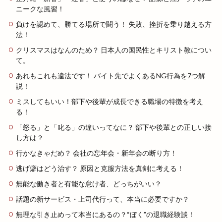
ニークな風習！
負けを認めて、勝てる場所で闘う！ 失敗、挫折を乗り越える方
法！
クリスマスはなんのため？ 日本人の国民性とキリスト教につい
て。
あれもこれも違法です！ バイト先でよくあるNG行為を7つ解
説！
ミスしてもいい！部下や後輩が成長できる職場の特徴を考え
る！
「怒る」と「叱る」の違いってなに？ 部下や後輩との正しい接
し方は？
行かなきゃだめ？ 会社の忘年会・新年会の断り方！
逃げ癖はどう治す？ 原因と克服方法を真剣に考える！
無能な働き者と有能な怠け者、どっちがいい？
話題の新サービス・上司代行って、本当に必要ですか？
無理な引き止めって本当にあるの？“ぼく”の退職経験談！