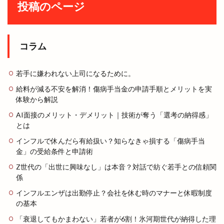
投稿のページ
コラム
若手に嫌われない上司になるために。
給料が減る不安を解消！傷病手当金の申請手順とメリットを実
体験から解説
AI面接のメリット・デメリット｜技術が奪う「選考の納得感」
とは
インフルで休んだら有給扱い？知らなきゃ損する「傷病手当
金」の受給条件と申請術
Z世代の「出世に興味なし」は本音？対話で紡ぐ若手との信頼関
係
インフルエンザは出勤停止？会社を休む時のマナーと休暇制度
の基本
「衰退してもかまわない」若者が6割！氷河期世代が納得した理