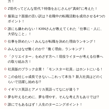
方！
Z世代ってどんな世代？特徴をおじさんが“真剣”に考えた！
服装は？面接の言い訳は？在職中の転職活動を成功させる4つの
ポイント！
誰にも嫌われない！KANさんが教えてくれた「仕事に・人に、
大切なこと」！
仕事を辞めたい！みんなが転職を決めた理由ランキング！
みんなはなぜ働くのか!?「働く理由」ランキング！
「クリエイター」をめざす方へ！現役ライターが考える仕事へ
の取り組み方！
社員版のブラック企業！「モンスター社員」はホントにいる！
この会社じゃ成長できない…これって本当？ 新入社員はどのく
らいで活躍し始める!?
イギリス英語とアメリカ英語ってなにが違う？
夢を叶えるために、夢を増やす。そんな考え方もありでは!?
誰にでもあるはず！人生のターニングポイント！