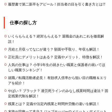
履歴書で第二新卒をアピール！担当者の目を引く書き方とは!?
仕事の探し方
いくらもらえる？ 絶対もらえる？ 退職金のあれこれを徹底解
説！
月給と月収ってなにが違う？ 額面や手取り、年収も解説！
正社員にデメリットはある？ 定義やメリット、特徴を解説！
人気の仕事は？ 小学1年生の就きたい職業と保護者の就いてほ
しい職業ランキング！
就職／転職活動者必見！ 有効求人倍率から狙い目の職種＆エリ
アを紹介！
やばい？ ブラック？ 過労死ラインのみなし残業時間は違法？ 固
定残業代制を解説！
残業とは？ 定義や法定内残業と時間外労働の違いを解説！
末路が悲惨って本当？ ジョブホッパーのメリット・デメリット