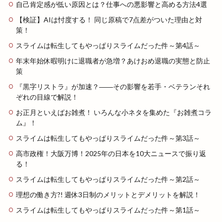
自己肯定感が低い原因とは？仕事への悪影響と高める方法4選
【検証】AIは忖度する！ 同じ原稿で7点差がついた理由と対
策！
スライムは転生してもやっぱりスライムだった件～第4話～
年末年始休暇明けに退職者が急増？あけおめ退職の実態と防止
策
『黒字リストラ』が加速？――その影響を若手・ベテランそれ
ぞれの目線で解説！
お正月といえばお雑煮！ いろんな小ネタを集めた『お雑煮コラ
ム』！
スライムは転生してもやっぱりスライムだった件～第3話～
高市政権！大阪万博！2025年の日本を10大ニュースで振り返
る！
スライムは転生してもやっぱりスライムだった件～第2話～
理想の働き方?! 週休3日制のメリットとデメリットを解説！
スライムは転生してもやっぱりスライムだった件～第1話～