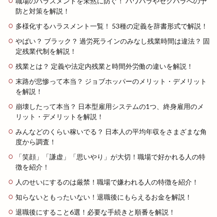
職場のハラスメントを未然に防ぐ！ パワハラやセクハラへの予
防と対策を解説！
多様化するハラスメント一覧！ 53種の定義を辞書形式で解説！
やばい？ ブラック？ 過労死ラインのみなし残業時間は違法？ 固
定残業代制を解説！
残業とは？ 定義や法定内残業と時間外労働の違いを解説！
末路が悲惨って本当？ ジョブホッパーのメリット・デメリット
を解説！
崩壊したって本当？ 日本型雇用システムの1つ、終身雇用のメ
リット・デメリットを解説！
みんなどのくらい稼いでる？ 日本人の平均年収をさまざまな角
度から調査！
「笑顔」「謙虚」「思いやり」が大切！職場で好かれる人の特
徴を紹介！
人のせいにするのは厳禁！職場で嫌われる人の特徴を紹介！
知らないともったいない！退職後にもらえるお金を解説！
退職後にすること6選！必要な手続きと順番を解説！