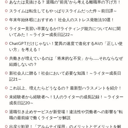
あなたは見抜ける？ 退職の“前兆”から考える離職率の下げ方！
スライムは転生してもやっぱりスライムだった件～前日譚～
年末年始休暇におすすめ！ 社会人のストレス発散法10選！
ライター見習い卒業なるか!?ライティング能力についてAIに聞
いてみた！～ライター成長日記22～
ChatGPTだけじゃない！驚異の速度で進化するAIの「正しい使
い方」を考える！
共働きが増えているのは「将来的な不安」から……それならなぜ
結婚しないの？
新社会人に贈る！社会において必要な知識！～ライター成長日
記21～
これ以上、増えたらどうなるの？ 最新型ハラスメントを紹介！
未経験者から経験者へ！1人のライターの成長記録！～ライター
成長日記20～
退職引き止めサービスが新登場！違法性や労働者への影響を“転
職の最前線で働くライター”が解説
出戻り歓迎！「アルムナイ採用」のメリットとデメリットを解