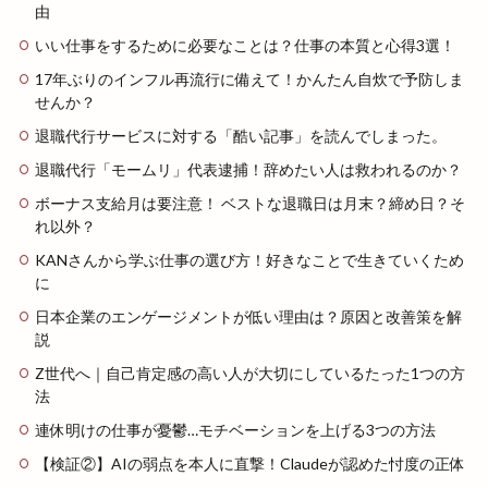
由
いい仕事をするために必要なことは？仕事の本質と心得3選！
17年ぶりのインフル再流行に備えて！かんたん自炊で予防しま
せんか？
退職代行サービスに対する「酷い記事」を読んでしまった。
退職代行「モームリ」代表逮捕！辞めたい人は救われるのか？
ボーナス支給月は要注意！ ベストな退職日は月末？締め日？そ
れ以外？
KANさんから学ぶ仕事の選び方！好きなことで生きていくため
に
日本企業のエンゲージメントが低い理由は？原因と改善策を解
説
Z世代へ｜自己肯定感の高い人が大切にしているたった1つの方
法
連休明けの仕事が憂鬱…モチベーションを上げる3つの方法
【検証②】AIの弱点を本人に直撃！Claudeが認めた忖度の正体