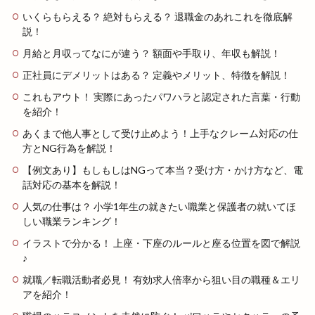
いくらもらえる？ 絶対もらえる？ 退職金のあれこれを徹底解
説！
月給と月収ってなにが違う？ 額面や手取り、年収も解説！
正社員にデメリットはある？ 定義やメリット、特徴を解説！
これもアウト！ 実際にあったパワハラと認定された言葉・行動
を紹介！
あくまで他人事として受け止めよう！上手なクレーム対応の仕
方とNG行為を解説！
【例文あり】もしもしはNGって本当？受け方・かけ方など、電
話対応の基本を解説！
人気の仕事は？ 小学1年生の就きたい職業と保護者の就いてほ
しい職業ランキング！
イラストで分かる！ 上座・下座のルールと座る位置を図で解説
♪
就職／転職活動者必見！ 有効求人倍率から狙い目の職種＆エリ
アを紹介！