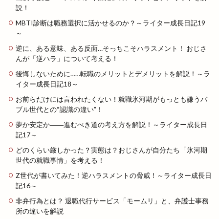
説！
MBTI診断は職務選択に活かせるのか？～ライター成長日記19
～
逆に、ある意味、ある反面…そっちこそハラスメント！ おじさ
んが「逆ハラ」について考える！
後悔しないために……転職のメリットとデメリットを解説！～ラ
イター成長日記18～
お前らだけには言われたくない！就職氷河期がもっとも嫌うバ
ブル世代との“認識の違い”！
夢か安定か――進むべき道の考え方を解説！～ライター成長日
記17～
どのくらい厳しかった？実態は？おじさんが自分たち「氷河期
世代の就職事情」を考える！
Z世代が書いてみた！逆ハラスメントの脅威！～ライター成長日
記16～
非弁行為とは？ 退職代行サービス「モームリ」と、弁護士事務
所の違いを解説