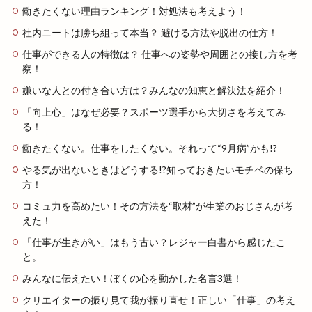
働きたくない理由ランキング！対処法も考えよう！
社内ニートは勝ち組って本当？ 避ける方法や脱出の仕方！
仕事ができる人の特徴は？ 仕事への姿勢や周囲との接し方を考
察！
嫌いな人との付き合い方は？みんなの知恵と解決法を紹介！
「向上心」はなぜ必要？スポーツ選手から大切さを考えてみ
る！
働きたくない。仕事をしたくない。それって“9月病”かも!?
やる気が出ないときはどうする!?知っておきたいモチベの保ち
方！
コミュ力を高めたい！その方法を“取材”が生業のおじさんが考
えた！
「仕事が生きがい」はもう古い？レジャー白書から感じたこ
と。
みんなに伝えたい！ぼくの心を動かした名言3選！
クリエイターの振り見て我が振り直せ！正しい「仕事」の考え